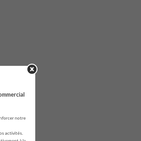
ommercial
nforcer notre
s activités.
ctivement à la