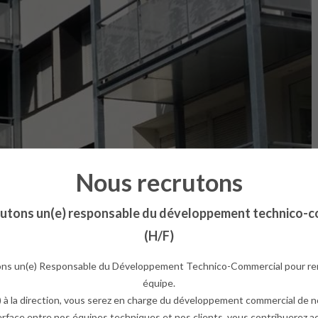
Nous recrutons
rutons un(e) responsable du développement technico-c
(H/F)
ns un(e) Responsable du Développement Technico-Commercial pour re
équipe.
 à la direction, vous serez en charge du développement commercial de no
erface entre nos équipes techniques et nos clients, vous contribuerez a