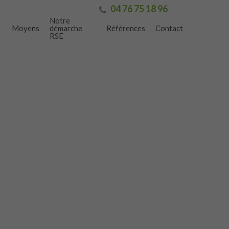
04 76 75 18 96
Notre
-
Moyens
démarche
Références
Contact
RSE