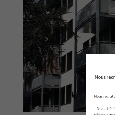
Nous rec
Nous recruto
Rattaché(e)
Véritable int